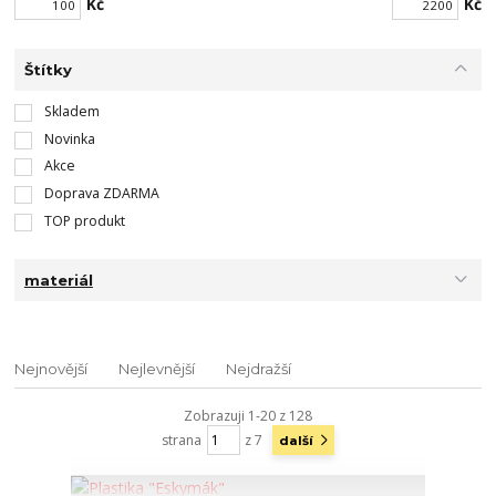
Kč
Kč
Štítky
Skladem
Novinka
Akce
Doprava ZDARMA
TOP produkt
materiál
Nejnovější
Nejlevnější
Nejdražší
Zobrazuji 1-20 z 128
strana
z 7
další