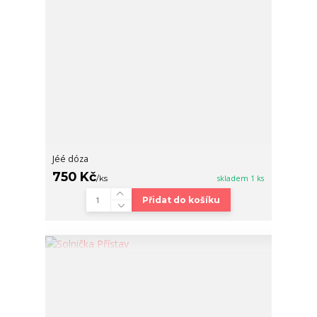
Jéé dóza
750 Kč
/
ks
skladem 1 ks
Přidat do košíku