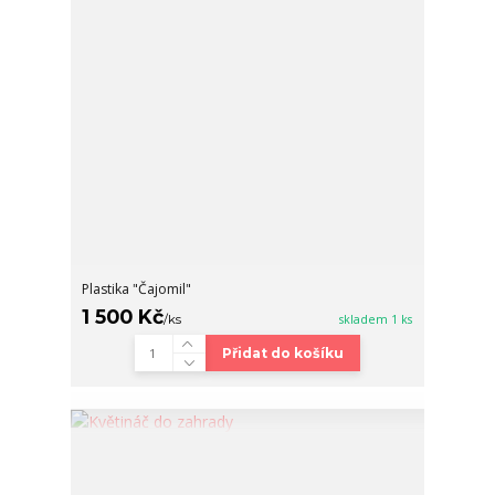
Plastika "Čajomil"
1 500 Kč
/
ks
skladem 1 ks
Přidat do košíku