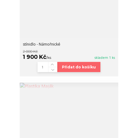
stínidlo - Námořnické
2 000 Kč
1 900 Kč
/
ks
skladem 1 ks
Přidat do košíku