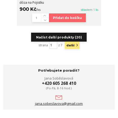
dóza na Pojistku
900 Kč
/
ks
skladem 1 ks
Přidat do košíku
Načíst další produkty (20)
strana
z 7
další
Potřebujete poradit?
Jana Soběslavová
+420 605 268 410
(Po-Pá, 8-16 hod.)
jana.sobeslavova@gmail.com