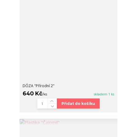
DÓZA "Přírodní 2"
640 Kč
/
ks
skladem 1 ks
Přidat do košíku