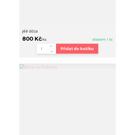
Jéé dóza
800 Kč
/
ks
skladem 1 ks
Přidat do košíku