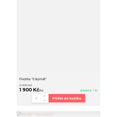
Plastika "Eskymák"
2 200 Kč
1 900 Kč
/
ks
skladem 1 ks
Přidat do košíku