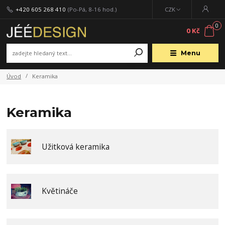
+420 605 268 410
(Po-Pá, 8-16 hod.)
CZK
0
0 Kč
Menu
Úvod
Keramika
Keramika
Užitková keramika
Květináče