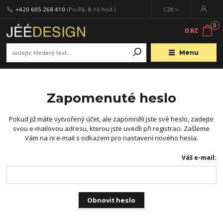
+420 605 268 410
(Po-Pá, 8-16 hod.)
CZK
0
0 Kč
Menu
Zapomenuté heslo
Pokud již máte vytvořený účet, ale zapomněli jste své heslo, zadejte
svou e-mailovou adresu, kterou jste uvedli při registraci. Zašleme
Vám na ni e-mail s odkazem pro nastavení nového hesla.
Váš e-mail:
Obnovit heslo