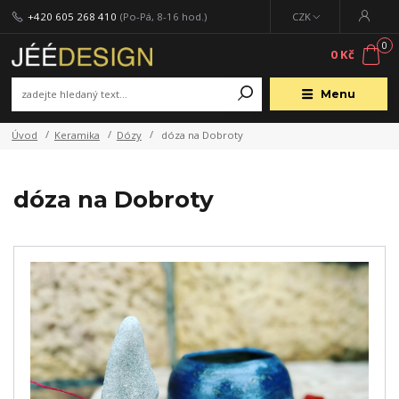
+420 605 268 410
(Po-Pá, 8-16 hod.)
CZK
0
0 Kč
Menu
Úvod
Keramika
Dózy
dóza na Dobroty
dóza na Dobroty