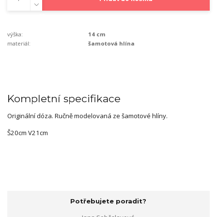
výška:
14 cm
materiál:
šamotová hlína
Kompletní specifikace
Originální dóza.
Ručně modelovaná ze šamotové hlíny.
Š20cm V21cm
Potřebujete poradit?