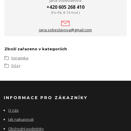
Jana Soběslavová
+420 605 268 410
(Po-Pá, 8-16 hod.)
jana.sobeslavova@gmail.com
Zboží zařazeno v kategoriích
Keramika
Dózy
INFORMACE PRO ZÁKAZNÍKY
O nás
Jak nakupovat
Obchodní podmínky