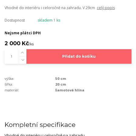
Vhodné do interiéru i celoročně na zahradu. V 29cm
celý popis
Dostupnost
skladem 1 ks
Nejsme plátci DPH
2 000 Kč
/
ks
Přidat do košíku
výška:
50 cm
šířka:
20 cm
materiál:
šamotová hlína
Kompletní specifikace
Vhodné do interiéru i celoročně na zahradu.