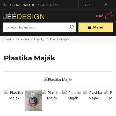
+420 605 268 410
(Po-Pá, 8-16 hod.)
CZK
0
0 Kč
Menu
Úvod
Keramika
Plastiky
Plastika Maják
Plastika Maják