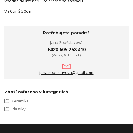
Vhodné do interiéru i celoročně na zahradu.
V 30cm Š 20cm
Potřebujete poradit?
Jana Soběslavová
+420 605 268 410
(Po-Pá, 8-16 hod.)
jana.sobeslavova@gmail.com
Zboží zařazeno v kategoriích
Keramika
Plastiky