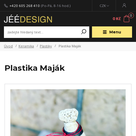
+420 605 268 410
(Po-Pá, 8-16 hod.)
CZK
0
0 Kč
Menu
Úvod
Keramika
Plastiky
Plastika Maják
Plastika Maják