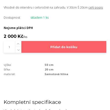
Vhodné do interiéru i celoročně na zahradu. V 30cm Š 20cm
celý popis
Dostupnost
skladem 1 ks
Nejsme plátci DPH
2 000 Kč
/
ks
Přidat do košíku
výška:
50 cm
šířka:
20 cm
materiál:
šamotová hlína
Kompletní specifikace