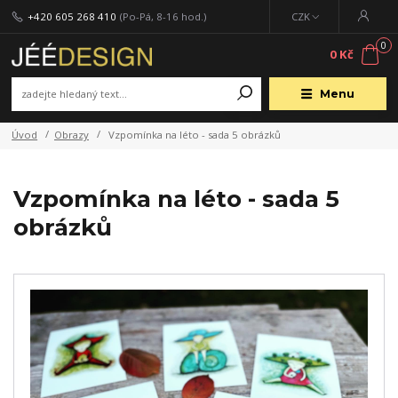
+420 605 268 410
(Po-Pá, 8-16 hod.)
CZK
0
0 Kč
Menu
Úvod
Obrazy
Vzpomínka na léto - sada 5 obrázků
Vzpomínka na léto - sada 5
obrázků