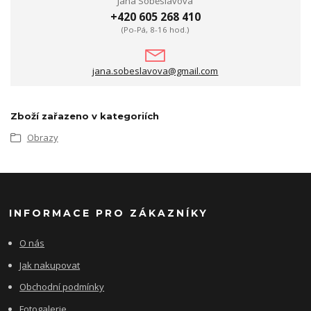
Jana Soběslavová
+420 605 268 410
(Po-Pá, 8-16 hod.)
jana.sobeslavova@gmail.com
Zboží zařazeno v kategoriích
Obrazy
INFORMACE PRO ZÁKAZNÍKY
O nás
Jak nakupovat
Obchodní podmínky
Fotogalerie