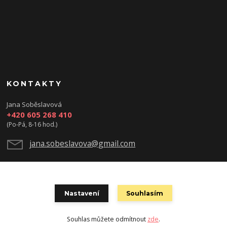
KONTAKTY
Jana Soběslavová
+420 605 268 410
(Po-Pá, 8-16 hod.)
jana.sobeslavova@gmail.com
Nastavení
Souhlasím
Souhlas můžete odmítnout
zde
.