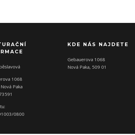
TURAČNÍ
KDE NÁS NAJDETE
ORMACE
Gebauerova 1068
oběslavová
Nová Paka, 509 01
rova 1068
 Nová Paka
573591
tu:
91003/0800