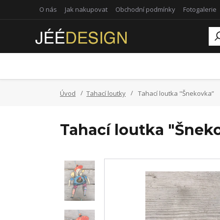
O nás
Jak nakupovat
Obchodní podmínky
Fotogalerie
Úvod
Tahací loutky
Tahací loutka "Šnekovka”
Tahací loutka "Šnek