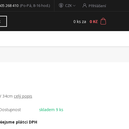
605 268 410
(Po-Pá, 8-16 hod.)
CZK
Přihlášení
0
ks
za
0 Kč
t
V 34cm
celý popis
Dostupnost
skladem 9 ks
Nejsme plátci DPH