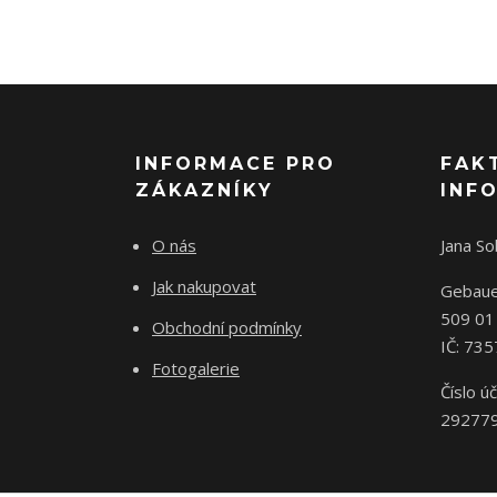
INFORMACE PRO
FAK
ZÁKAZNÍKY
INF
O nás
Jana S
Jak nakupovat
Gebaue
509 01
Obchodní podmínky
IČ: 73
Fotogalerie
Číslo úč
29277