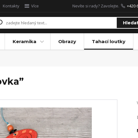
Kontakty
Více
Nevíte si rady? Zavolejte.
+420 
Hleda
Keramika
Obrazy
Tahací loutky
ovka”