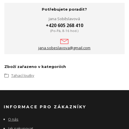
Potřebujete poradit?
Jana Soběslavová
+420 605 268 410
(Po-Pá, 8-16 hod.)
jana.sobeslavova@gmail.com
Zboží zařazeno v kategoriích
Tahací loutky
INFORMACE PRO ZÁKAZNÍKY
O nás
Jak nakupovat