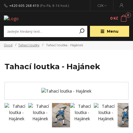
+420 605 268 410
(Po-Pá, 8-16 hod.)
CZK
0
0 Kč
Menu
Úvod
Tahací loutky
Tahací loutka - Hajánek
Tahací loutka - Hajánek