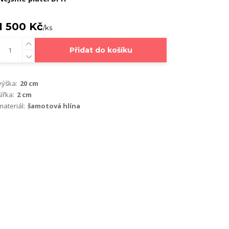
1 500 Kč
/
ks
Přidat do košíku
výška:
20 cm
šířka:
2 cm
materiál:
šamotová hlína