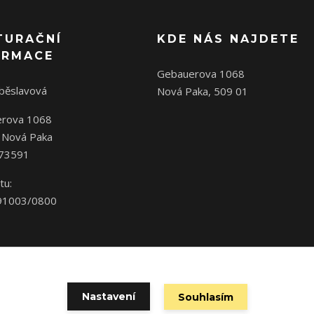
TURAČNÍ
KDE NÁS NAJDETE
ORMACE
Gebauerova 1068
oběslavová
Nová Paka, 509 01
rova 1068
 Nová Paka
573591
tu:
91003/0800
Nastavení
Souhlasím