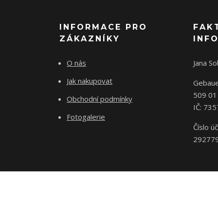
INFORMACE PRO
FAK
ZÁKAZNÍKY
INF
O nás
Jana S
Jak nakupovat
Gebaue
509 01
Obchodní podmínky
IČ: 73
Fotogalerie
Číslo úč
29277