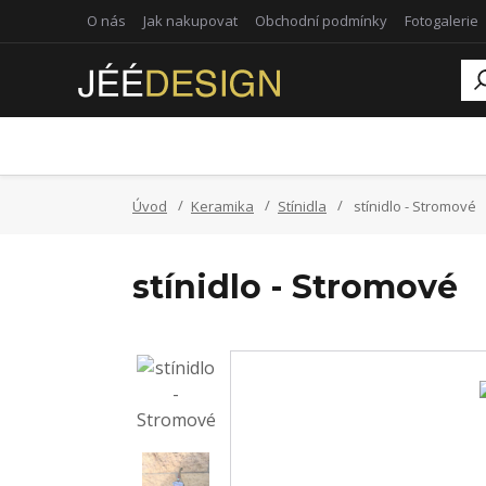
O nás
Jak nakupovat
Obchodní podmínky
Fotogalerie
Úvod
Keramika
Stínidla
stínidlo - Stromové
stínidlo - Stromové