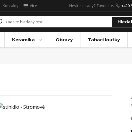
Kontakty
Více
Nevíte si rady? Zavolejte.
+420 
Hleda
Keramika
Obrazy
Tahací loutky