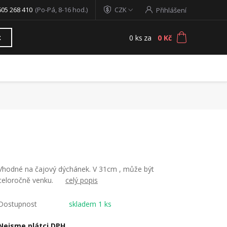
605 268 410
(Po-Pá, 8-16 hod.)
CZK
Přihlášení
0
ks
za
0 Kč
t
Vhodné na čajový dýchánek. V 31cm , může být
celoročně venku.
celý popis
Dostupnost
skladem 1 ks
Nejsme plátci DPH