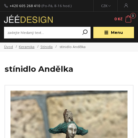
+420 605 268 410
(Po-Pá, 8-16 hod.)
CZK
0
0 Kč
Menu
Úvod
Keramika
Stínidla
stínidlo Andělka
stínidlo Andělka