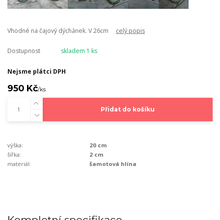
Vhodné na čajový dýchánek. V 26cm
celý popis
Dostupnost
skladem 1 ks
Nejsme plátci DPH
950 Kč
/
ks
Přidat do košíku
výška:
20 cm
šířka:
2 cm
materiál:
šamotová hlína
Kompletní specifikace