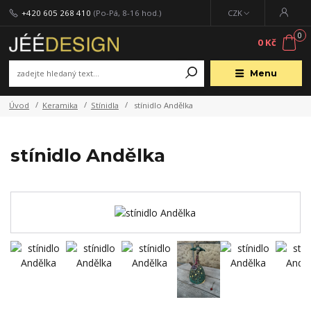
+420 605 268 410
(Po-Pá, 8-16 hod.)
CZK
0
0 Kč
Menu
Úvod
Keramika
Stínidla
stínidlo Andělka
stínidlo Andělka