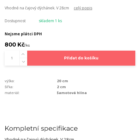
Vhodné na čajový dýchánek. V 28cm
celý popis
Dostupnost
skladem 1 ks
Nejsme plátci DPH
800 Kč
/
ks
Přidat do košíku
výška:
20 cm
šířka:
2 cm
materiál:
šamotová hlína
Kompletní specifikace
Vhodné na čajový dýchánek. V 28cm