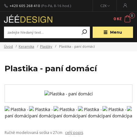
+420 605 268 410
(Po-Pá, 8-16 hod.)
CZK
0
0 Kč
Menu
Úvod
Keramika
Plastiky
Plastika - paní domácí
Plastika - paní domácí
Ručně modelovaná soška v 27cm
celý popis