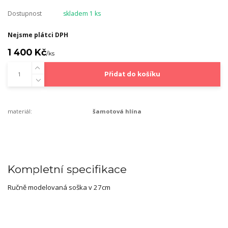
Dostupnost
skladem 1 ks
Nejsme plátci DPH
1 400 Kč
/
ks
Přidat do košíku
materiál:
šamotová hlína
Kompletní specifikace
Ručně modelovaná soška v 27cm