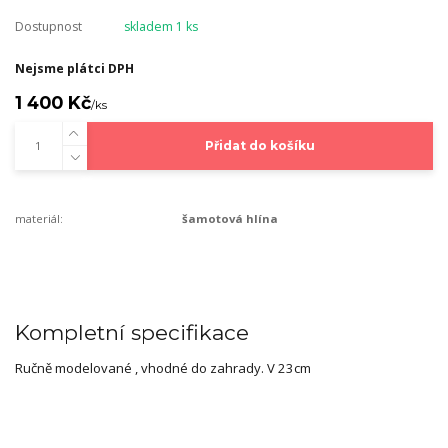
Dostupnost
skladem 1 ks
Nejsme plátci DPH
1 400 Kč
/
ks
Přidat do košíku
materiál:
šamotová hlína
Kompletní specifikace
Ručně modelované , vhodné do zahrady. V 23cm