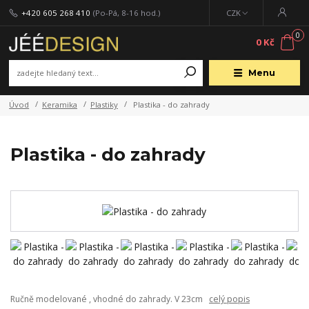
+420 605 268 410
(Po-Pá, 8-16 hod.)
CZK
0
0 Kč
Menu
Úvod
Keramika
Plastiky
Plastika - do zahrady
Plastika - do zahrady
Ručně modelované , vhodné do zahrady. V 23cm
celý popis