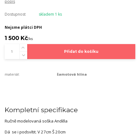
popis
Dostupnost
skladem 1 ks
Nejsme plátci DPH
1 500 Kč
/
ks
Přidat do košíku
materiál:
šamotová hlína
Kompletní specifikace
Ručně modelovaná soška Anděla
Dá se i podsvítit. V 27cm Š 20cm