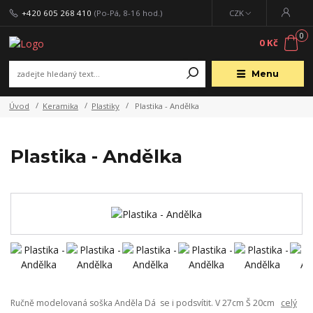
+420 605 268 410
(Po-Pá, 8-16 hod.)
CZK
0
0 Kč
Menu
Úvod
Keramika
Plastiky
Plastika - Andělka
Plastika - Andělka
Ručně modelovaná soška Anděla Dá se i podsvítit. V 27cm Š 20cm
celý