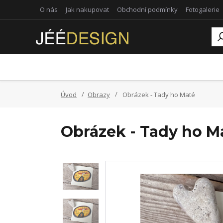
O nás
Jak nakupovat
Obchodní podmínky
Fotogalerie
Úvod
Obrazy
Obrázek - Tady ho Maté
Obrázek - Tady ho M