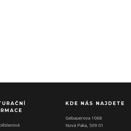
TURAČNÍ
KDE NÁS NAJDETE
ORMACE
Gebauerova 1068
oběslavová
Nová Paka, 509 01