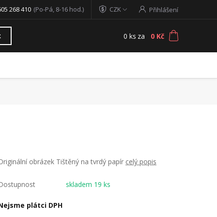
605 268 410
(Po-Pá, 8-16 hod.)
CZK
Přihlášení
0
ks
za
0 Kč
t
Originální obrázek Tištěný na tvrdý papír
celý popis
Dostupnost
skladem 19 ks
Nejsme plátci DPH