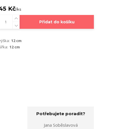
45 Kč
/
ks
Přidat do košíku
výška:
12 cm
šířka:
12 cm
Potřebujete poradit?
Jana Soběslavová