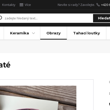
Kontakty
Více
Nevíte si rady? Zavolejte.
+420 
Hleda
Keramika
Obrazy
Tahací loutky
até