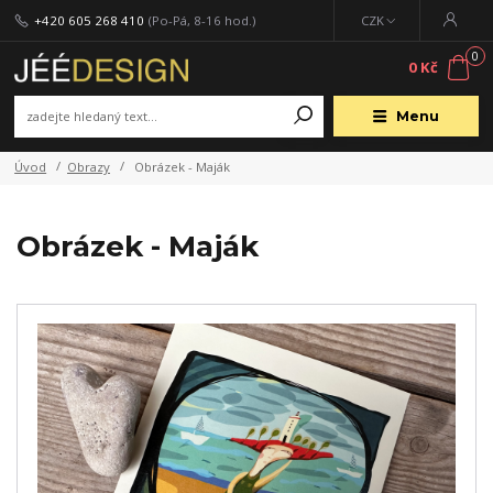
+420 605 268 410
(Po-Pá, 8-16 hod.)
CZK
0
0 Kč
Menu
Úvod
Obrazy
Obrázek - Maják
Obrázek - Maják