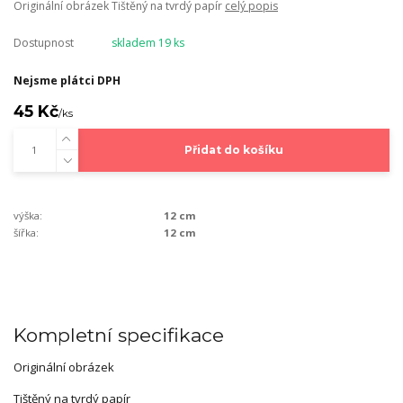
Originální obrázek Tištěný na tvrdý papír
celý popis
Dostupnost
skladem 19 ks
Nejsme plátci DPH
45 Kč
/
ks
Přidat do košíku
výška:
12 cm
šířka:
12 cm
Kompletní specifikace
Originální obrázek
Tištěný na tvrdý papír