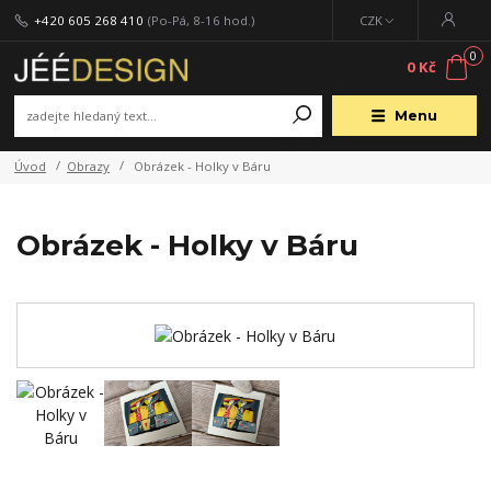
+420 605 268 410
(Po-Pá, 8-16 hod.)
CZK
0
0 Kč
Menu
Úvod
Obrazy
Obrázek - Holky v Báru
Obrázek - Holky v Báru