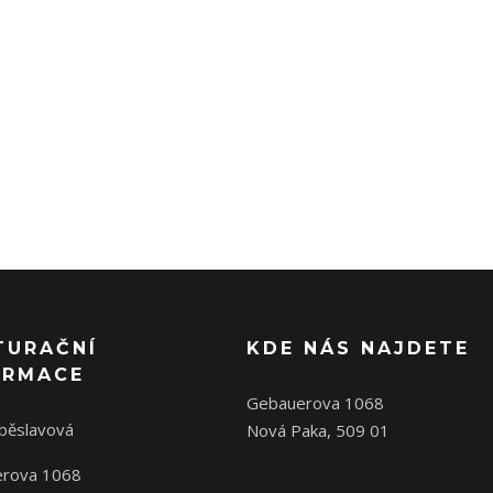
TURAČNÍ
KDE NÁS NAJDETE
ORMACE
Gebauerova 1068
oběslavová
Nová Paka, 509 01
rova 1068