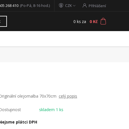
605 268 410
(Po-Pá, 8-16 hod.)
CZK
Přihlášení
0
ks
za
0 Kč
t
Originální olejomalba 70x70cm
celý popis
Dostupnost
skladem 1 ks
Nejsme plátci DPH