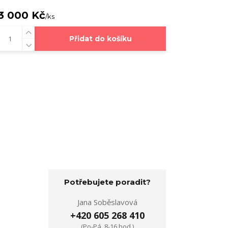
3 000 Kč
/
ks
Přidat do košíku
Potřebujete poradit?
Jana Soběslavová
+420 605 268 410
(Po-Pá, 8-16 hod.)