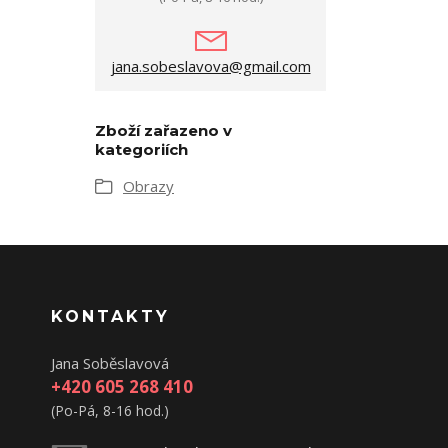
jana.sobeslavova@gmail.com
Zboží zařazeno v
kategoriích
Obrazy
KONTAKTY
Jana Soběslavová
+420 605 268 410
(Po-Pá, 8-16 hod.)