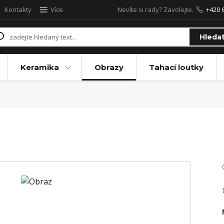
Kontakty
Více
Nevíte si rady? Zavolejte.
+420 
Hleda
Keramika
Obrazy
Tahací loutky