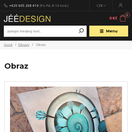
+420 605 268 410
(Po-Pá, 8-16 hod.)
CZK
0
0 Kč
Menu
Úvod
Obrazy
Obraz
Obraz