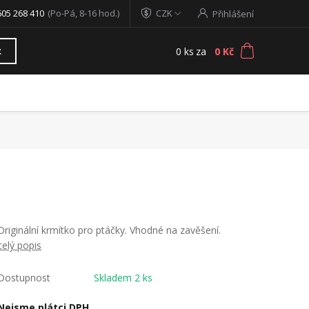
605 268 410
(Po-Pá, 8-16 hod.)
CZK
Přihlášení
0
ks
za
0 Kč
t
Originální krmítko pro ptáčky. Vhodné na zavěšení.
celý popis
Dostupnost
Skladem 2 ks
Nejsme plátci DPH