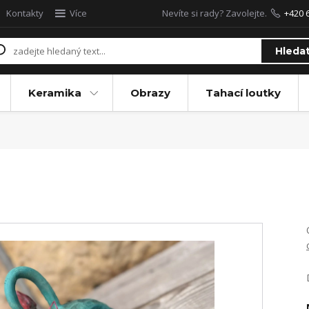
Kontakty
Více
Nevíte si rady? Zavolejte.
+420 
Hleda
Keramika
Obrazy
Tahací loutky