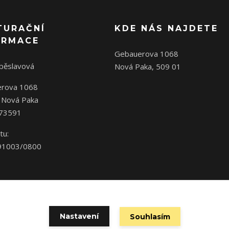
TURAČNÍ
KDE NÁS NAJDETE
ORMACE
Gebauerova 1068
oběslavová
Nová Paka, 509 01
rova 1068
 Nová Paka
573591
tu:
91003/0800
Nastavení
Souhlasím