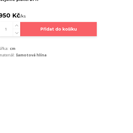
950 Kč
/
ks
Přidat do košíku
šířka:
cm
materiál:
šamotová hlína