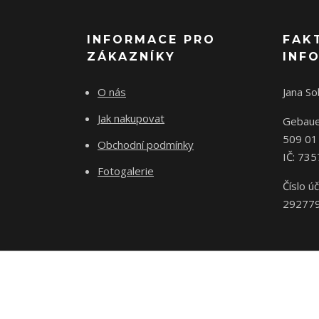
INFORMACE PRO
FAK
ZÁKAZNÍKY
INF
O nás
Jana S
Jak nakupovat
Gebaue
509 01
Obchodní podmínky
IČ: 73
Fotogalerie
Číslo úč
29277