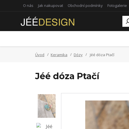
O nás
Jak nakupovat
Obchodní podmínky
Fotogalerie
Úvod
Keramika
Dózy
Jéé dóza Ptačí
Jéé dóza Ptačí