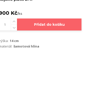
900 Kč
/
ks
Přidat do košíku
výška:
14 cm
materiál:
šamotová hlína