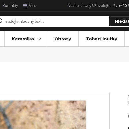
Kontakty
Více
Nevíte si rady? Zavolejte.
+420 
Hleda
Keramika
Obrazy
Tahací loutky