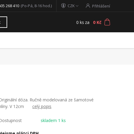
605 268 410
(Po-Pá, 8-16 hod.)
CZK
Přihlášení
0
ks
za
0 Kč
t
Originální dóza. Ručně modelovaná ze šamotové
hlíny. V 12cm
celý popis
Dostupnost
skladem 1 ks
Nejsme plátci DPH