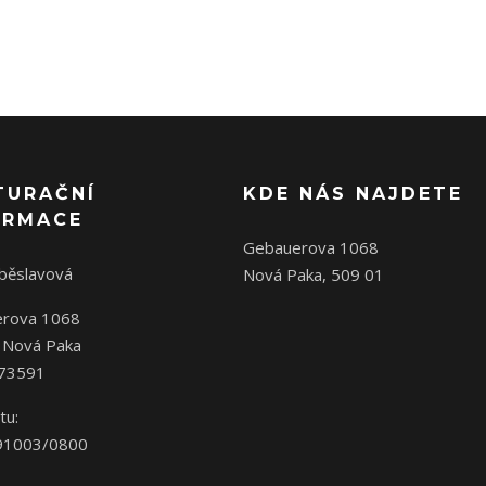
TURAČNÍ
KDE NÁS NAJDETE
ORMACE
Gebauerova 1068
oběslavová
Nová Paka, 509 01
rova 1068
 Nová Paka
573591
tu:
91003/0800