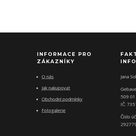
INFORMACE PRO
FAK
ZÁKAZNÍKY
INF
O nás
Jana S
Jak nakupovat
Gebaue
509 01
Obchodní podmínky
IČ: 73
Fotogalerie
Číslo úč
29277