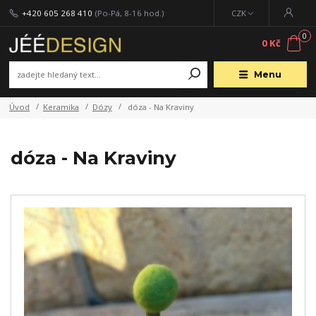
+420 605 268 410
(Po-Pá, 8-16 hod.)
CZK
0
0 Kč
Menu
Úvod
Keramika
Dózy
dóza - Na Kraviny
dóza - Na Kraviny