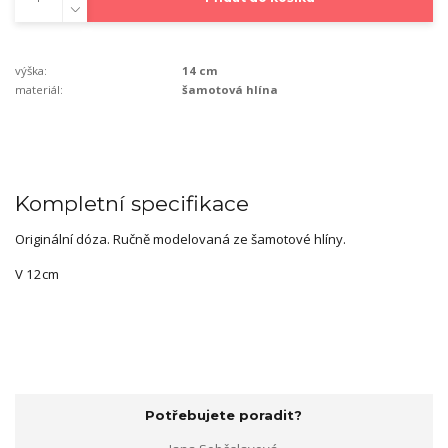
výška:
14 cm
materiál:
šamotová hlína
Kompletní specifikace
Originální dóza.
Ručně modelovaná ze šamotové hlíny.
V 12cm
Potřebujete poradit?