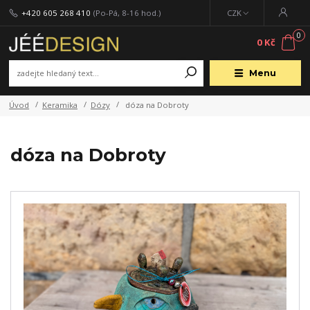
+420 605 268 410
(Po-Pá, 8-16 hod.)
CZK
0
0 Kč
Menu
Úvod
Keramika
Dózy
dóza na Dobroty
dóza na Dobroty