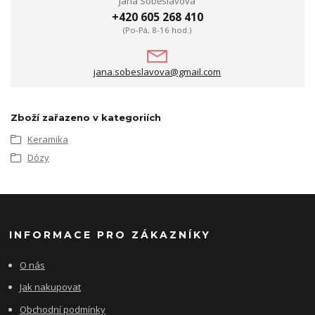
Jana Soběslavová
+420 605 268 410
(Po-Pá, 8-16 hod.)
jana.sobeslavova@gmail.com
Zboží zařazeno v kategoriích
Keramika
Dózy
INFORMACE PRO ZÁKAZNÍKY
O nás
Jak nakupovat
Obchodní podmínky