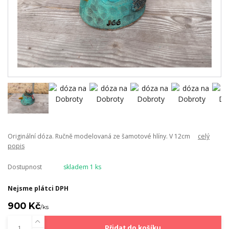
Originální dóza. Ručně modelovaná ze šamotové hlíny. V 12cm
celý
popis
Dostupnost
skladem 1 ks
Nejsme plátci DPH
900 Kč
/
ks
Přidat do košíku