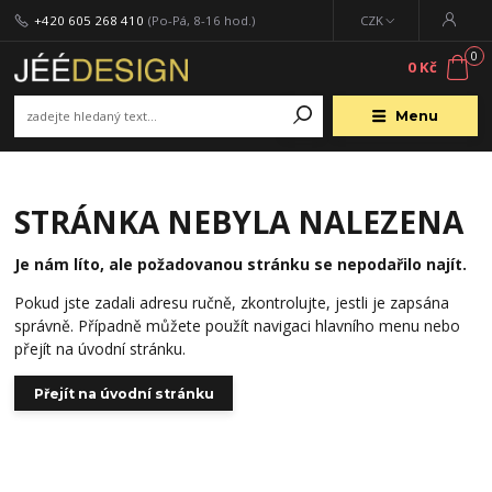
+420 605 268 410
(Po-Pá, 8-16 hod.)
CZK
0
0 Kč
Menu
STRÁNKA NEBYLA NALEZENA
Je nám líto, ale požadovanou stránku se nepodařilo najít.
Pokud jste zadali adresu ručně, zkontrolujte, jestli je zapsána
správně. Případně můžete použít navigaci hlavního menu nebo
přejít na úvodní stránku.
Přejít na úvodní stránku