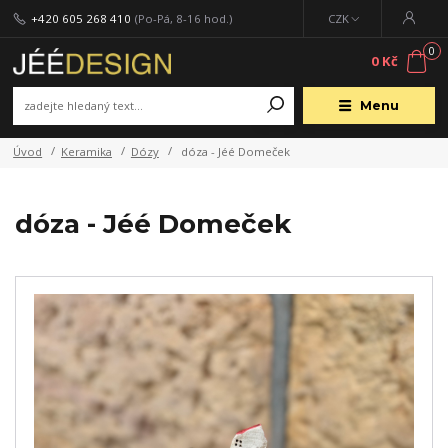
+420 605 268 410
(Po-Pá, 8-16 hod.)
CZK
0
0 Kč
Menu
Úvod
Keramika
Dózy
dóza - Jéé Domeček
dóza - Jéé Domeček