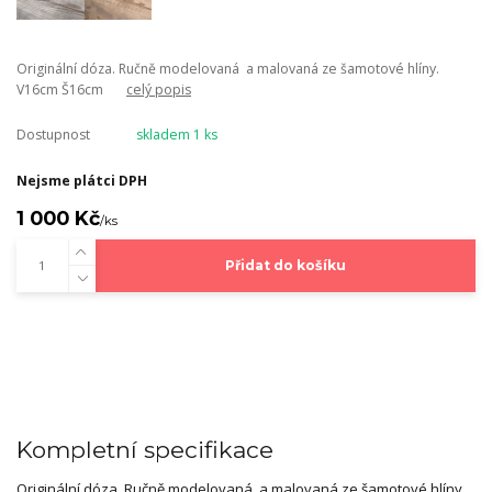
Originální dóza. Ručně modelovaná a malovaná ze šamotové hlíny.
V16cm Š16cm
celý popis
Dostupnost
skladem 1 ks
Nejsme plátci DPH
1 000 Kč
/
ks
Přidat do košíku
Kompletní specifikace
Originální dóza.
Ručně modelovaná a malovaná ze šamotové hlíny.