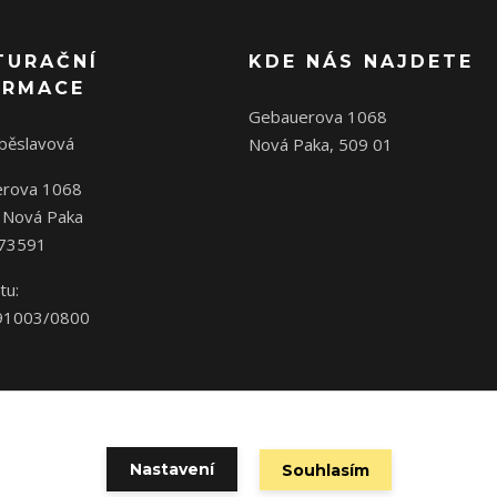
TURAČNÍ
KDE NÁS NAJDETE
ORMACE
Gebauerova 1068
oběslavová
Nová Paka, 509 01
rova 1068
 Nová Paka
573591
tu:
91003/0800
Nastavení
Souhlasím