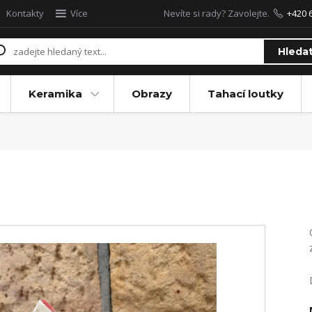
Kontakty
Více
Nevíte si rady? Zavolejte.
+420 
Hleda
Keramika
Obrazy
Tahací loutky