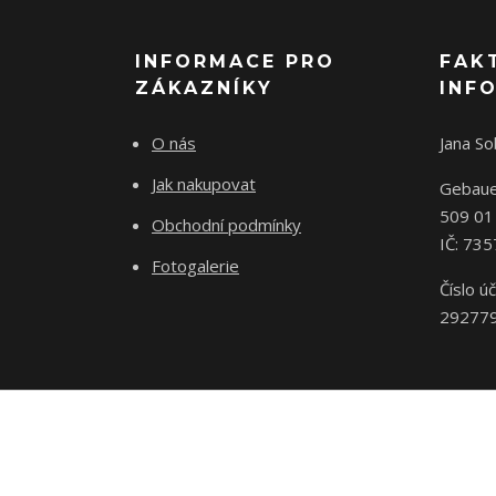
INFORMACE PRO
FAK
ZÁKAZNÍKY
INF
O nás
Jana S
Jak nakupovat
Gebaue
509 01
Obchodní podmínky
IČ: 73
Fotogalerie
Číslo úč
29277