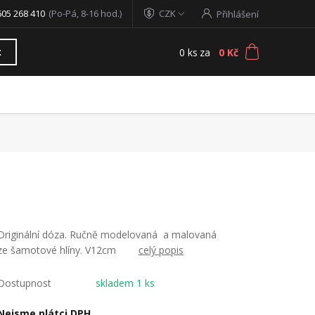
605 268 410
(Po-Pá, 8-16 hod.)
CZK
Přihlášení
0
ks
za
0 Kč
t
Originální dóza. Ručně modelovaná a malovaná
ze šamotové hlíny. V12cm
celý popis
Dostupnost
skladem 1 ks
Nejsme plátci DPH