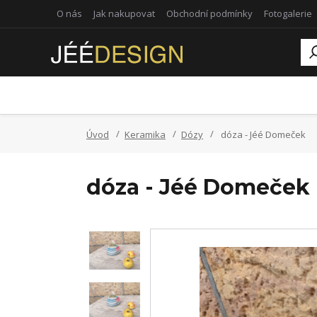
O nás
Jak nakupovat
Obchodní podmínky
Fotogalerie
Úvod
Keramika
Dózy
dóza - Jéé Domeček
dóza - Jéé Domeček