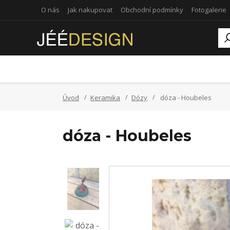
O nás
Jak nakupovat
Obchodní podmínky
Fotogalerie
Úvod
Keramika
Dózy
dóza - Houbeles
dóza - Houbeles