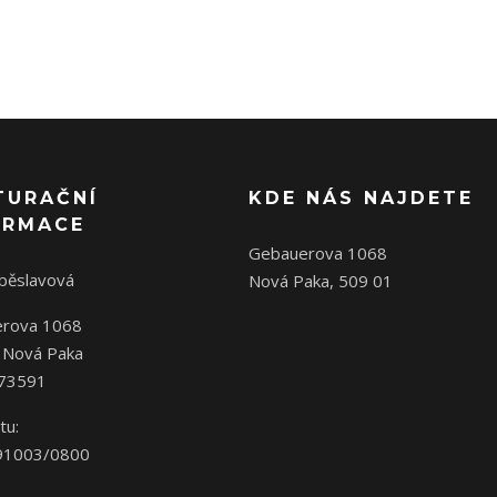
TURAČNÍ
KDE NÁS NAJDETE
ORMACE
Gebauerova 1068
oběslavová
Nová Paka, 509 01
rova 1068
 Nová Paka
573591
tu:
91003/0800