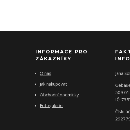
INFORMACE PRO
FAK
ZÁKAZNÍKY
INF
O nás
Jana S
Jak nakupovat
Gebaue
509 01
Obchodní podmínky
IČ: 73
Fotogalerie
Číslo úč
29277