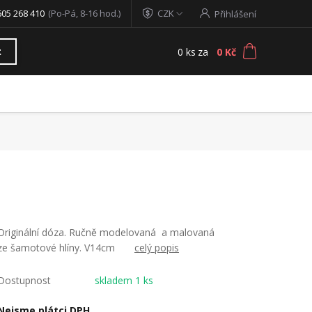
605 268 410
(Po-Pá, 8-16 hod.)
CZK
Přihlášení
0
ks
za
0 Kč
t
Originální dóza. Ručně modelovaná a malovaná
ze šamotové hlíny. V14cm
celý popis
Dostupnost
skladem 1 ks
Nejsme plátci DPH