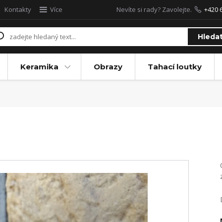
Kontakty
Více
Nevíte si rady? Zavolejte.
+420 
Hleda
Keramika
Obrazy
Tahací loutky