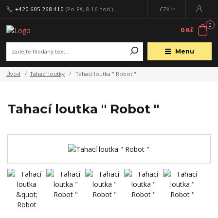
+420 605 268 410
(Po-Pá, 8-16 hod.)
CZK
0
0 Kč
Menu
Úvod
Tahací loutky
Tahací loutka " Robot "
Tahací loutka " Robot "