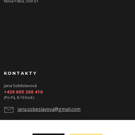
Nová Paka, 509 01
KONTAKTY
Jana Soběslavová
+420 605 268 410
(Po-Pá, 8-16 hod.)
jana.sobeslavova@gmail.com