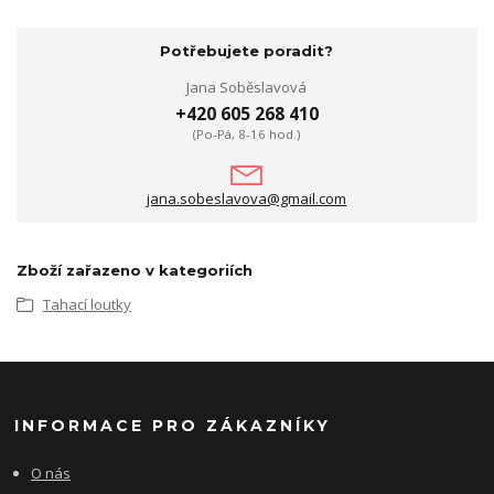
Potřebujete poradit?
Jana Soběslavová
+420 605 268 410
(Po-Pá, 8-16 hod.)
jana.sobeslavova@gmail.com
Zboží zařazeno v kategoriích
Tahací loutky
INFORMACE PRO ZÁKAZNÍKY
O nás