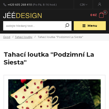
+420 605 268 410
(Po-Pá, 8-16 hod.)
CZK
0
0 Kč
Menu
Úvod
Tahací loutky
Tahací loutka "Podzimní La Siesta"
Tahací loutka "Podzimní La
Siesta"