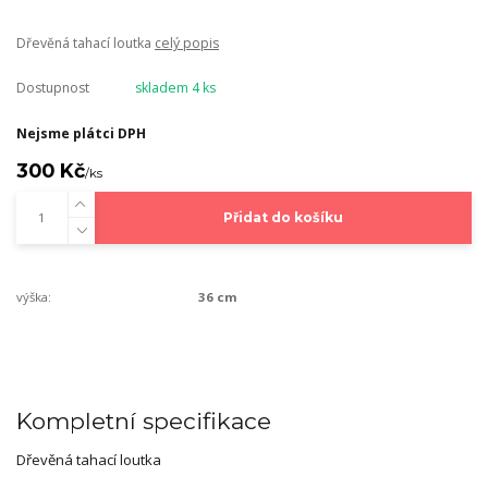
Dřevěná tahací loutka
celý popis
Dostupnost
skladem 4 ks
Nejsme plátci DPH
300 Kč
/
ks
Přidat do košíku
výška:
36 cm
Kompletní specifikace
Dřevěná tahací loutka