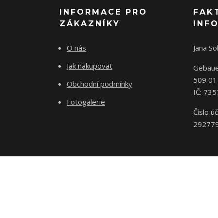
INFORMACE PRO
FAK
ZÁKAZNÍKY
INF
O nás
Jana S
Jak nakupovat
Gebaue
509 01
Obchodní podmínky
IČ: 73
Fotogalerie
Číslo úč
29277