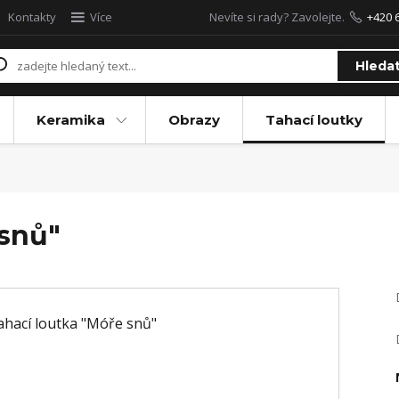
Kontakty
Více
Nevíte si rady? Zavolejte.
+420 
Hleda
Keramika
Obrazy
Tahací loutky
 snů"