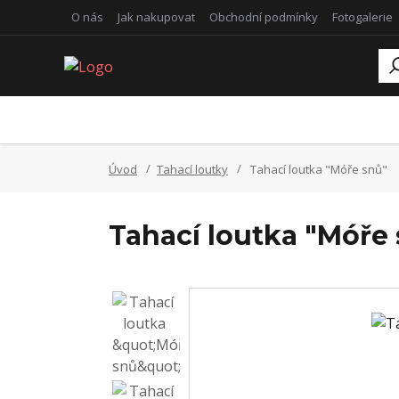
O nás
Jak nakupovat
Obchodní podmínky
Fotogalerie
Úvod
Tahací loutky
Tahací loutka "Móře snů"
Tahací loutka "Móře