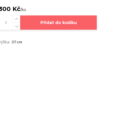
300 Kč
/
ks
Přidat do košíku
výška:
37 cm