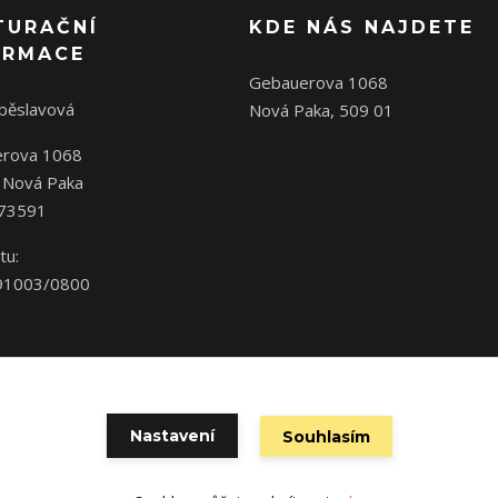
TURAČNÍ
KDE NÁS NAJDETE
ORMACE
Gebauerova 1068
oběslavová
Nová Paka, 509 01
rova 1068
 Nová Paka
573591
tu:
91003/0800
Nastavení
Souhlasím