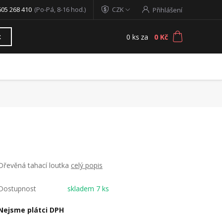
605 268 410
(Po-Pá, 8-16 hod.)
CZK
Přihlášení
0
ks
za
0 Kč
t
Dřevěná tahací loutka
celý popis
Dostupnost
skladem 7 ks
Nejsme plátci DPH