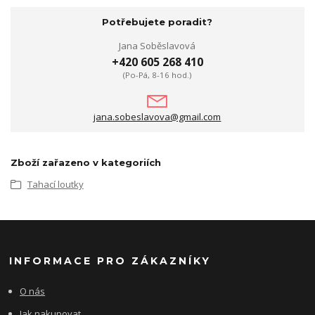
Potřebujete poradit?
Jana Soběslavová
+420 605 268 410
(Po-Pá, 8-16 hod.)
jana.sobeslavova@gmail.com
Zboží zařazeno v kategoriích
Tahací loutky
INFORMACE PRO ZÁKAZNÍKY
O nás
Jak nakupovat