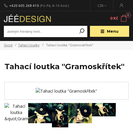
+420 605 268 410
(Po-Pá, 8-16 hod.)
CZK
0
0 Kč
Menu
Úvod
Tahací loutky
Tahací loutka "Gramoskřítek"
Tahací loutka "Gramoskřítek"