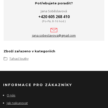
Potřebujete poradit?
Jana Soběslavová
+420 605 268 410
(Po-Pá, 8-16 hod.)
jana.sobeslavova@gmail.com
Zboží zařazeno v kategoriích
Tahací loutky
INFORMACE PRO ZÁKAZNÍKY
O nás
Jak nakupovat