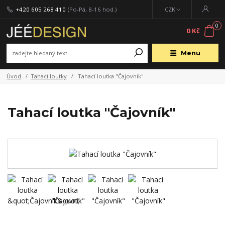
+420 605 268 410
(Po-Pá, 8-16 hod.)
CZK
0
0 Kč
Menu
Úvod
Tahací loutky
Tahací loutka "Čajovník"
Tahací loutka "Čajovník"