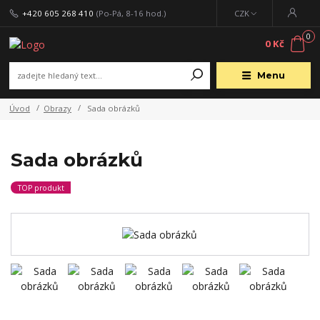
+420 605 268 410
(Po-Pá, 8-16 hod.)
CZK
0
0 Kč
Menu
Úvod
Obrazy
Sada obrázků
Sada obrázků
TOP produkt