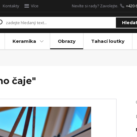
Kontakty
Více
Nevíte si rady? Zavolejte.
+420 
Hleda
Keramika
Obrazy
Tahací loutky
ho čaje"