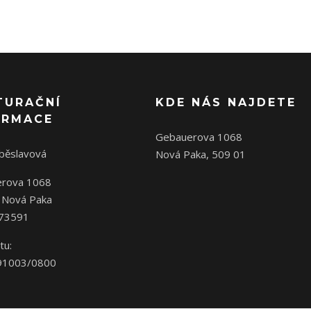
TURAČNÍ
KDE NÁS NAJDETE
ORMACE
Gebauerova 1068
oběslavová
Nová Paka, 509 01
rova 1068
 Nová Paka
573591
tu:
91003/0800