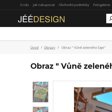
O nás
Jak nakupovat
Obchodní podmínky
Fotogalerie
Úvod
Obrazy
Obraz " Vůně zeleného čaje"
Obraz " Vůně zelené