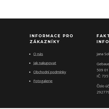
INFORMACE PRO
FAK
ZÁKAZNÍKY
INF
O nás
Jana S
Jak nakupovat
Gebaue
509 01
Obchodní podmínky
IČ: 73
Fotogalerie
Číslo úč
29277