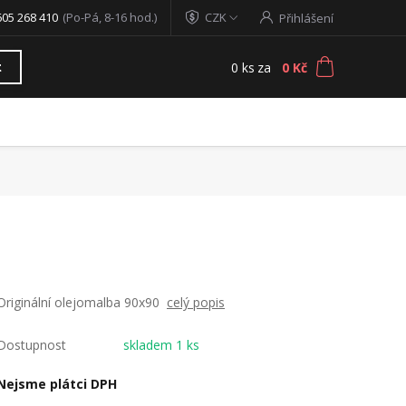
605 268 410
(Po-Pá, 8-16 hod.)
CZK
Přihlášení
0
ks
za
0 Kč
t
Originální olejomalba 90x90
celý popis
Dostupnost
skladem 1 ks
Nejsme plátci DPH