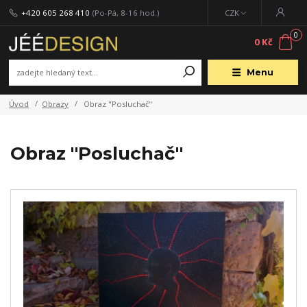
+420 605 268 410
(Po-Pá, 8-16 hod.)
CZK
0
0 Kč
Menu
Úvod
Obrazy
Obraz "Posluchač"
Obraz "Posluchač"