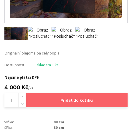
Originální olejomalba
celý popis
Dostupnost
skladem 1 ks
Nejsme plátci DPH
4 000 Kč
/
ks
Přidat do košíku
výška:
80 cm
šířka:
80 cm