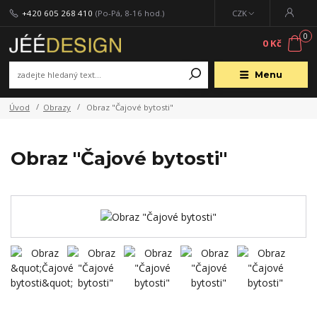
+420 605 268 410
(Po-Pá, 8-16 hod.)
CZK
0
0 Kč
Menu
Úvod
Obrazy
Obraz "Čajové bytosti"
Obraz "Čajové bytosti"